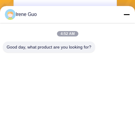
Irene Guo
Stuur
4:52 AM
Good day, what product are you looking for?
Dongguan Haide Machinery Co., Ltd
irene@gdhaide.com
86-769-88708111
De industriezone van het Ta
ngxiadorp, Gaobu-Stad, Don
gguan-Stad, Guangdong Pr
o 523281, China