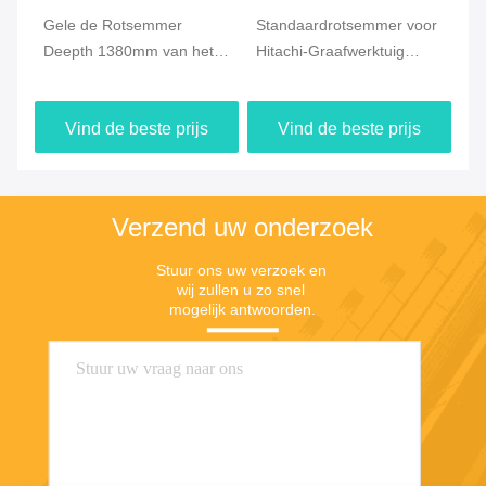
de
Gele de Rotsemmer
Standaardrotsemmer voor
Ha
0
Deepth 1380mm van het
Hitachi-Graafwerktuig
de
-
Mijnbouwgraafwerktuig
1.0m3, 1.5m3, 2.0m3
va
met
met Hardox-Materiaal
Mi
Vind de beste prijs
Vind de beste prijs
Verzend uw onderzoek
Stuur ons uw verzoek en 
wij zullen u zo snel 
mogelijk antwoorden.