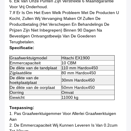
6. Elk Van Onze Punten Zijn Verstrekte 6 Maandgarantie
Voor Vrij Onderhoud.
7.If Er Is Om Het Even Welk Probleem Met De Producten U
Kocht, Zullen Wij Vervanging Maken Of Zullen De
Productbetaling (het Verschepen En Behandelings De
Prijzen Zijn Niet Inbegrepen) Binnen 90 Dagen Na
Bevestigen Ontvangstbewijs Van De Goederen
Terugbetalen.
Specificatie:
Graafwerktuigmodel
Hitachi EX1900
Emmercapaciteit
10 CBM
De dikte van de tandplaat
110 mm Hardox450
Zijplaatdikte
80 mm Hardox450
De dikte van de
30mm Hardox450
hoekplaatplaat
De dikte van de oorplaat
50mm Hardox450
Oorring
Omvat
Gewicht
11000 kg
Toepassing:
1. Pas Graafwerktuigemmer Voor Allerlei Graafwerktuigen
Aan
2. De Emmercapaciteit Wij Kunnen Leveren Is Van 0.2cum