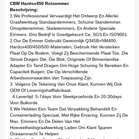
CBM Hardox450 Rotsemmer
Beschrijving:
1.We Professioneel Vervaardigt Het Ontwerp En Allerlei
Graafwerktuig Standaardemmers, Schuine Standemmer,
Omspittenemmer, Skeletemmers, En Andere Speciale
Emmers. Ons Bedrijf Is Goedgekeurd Ce, SGS En ISO9001.
2.Our De Emmer Gebruikt Gewoonlijk Q345B+NM400,
Hardox400/450/500-Materialen, Gebruik Het Versterken
Plaat Op De Bodem, Voegt Zij Beschermende Plaat Toe, Die
Strook Dragen Die, Die Blok, Originele Of Binnenlandse
Adapter En Tand Dragen Om Hoge Schuring Te Bereiken En
Capaciteit Buigen, Die Op Verschillende
Arbeidsvoorwaarden Van Toepassing Zijn.
3. Volgens De Tekening Van Onze Klant, Kunnen Wij Ook
OEM Of Leveringshalffabrikaat.
. 4 Levertijd: 5-7days Voor Steekproeforde En 20-30days
Voor Bulkorde.
5.We Hebben Een Team Dat Verpakking Behandelt En
Containerlading Speciaal, Met Rijke Ervaring, Kunnen Zij De
Max. Emmers En De Delen Van Het
Hoeveelheidsgraafwerktuig Laden Om Klant Sparen
Oceaanvracht Te Helpen