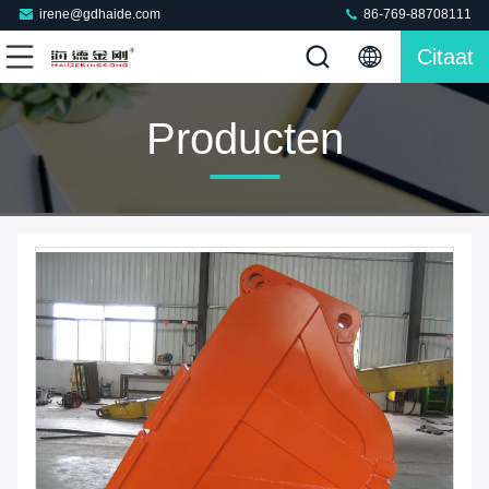
irene@gdhaide.com
86-769-88708111
Citaat
Producten